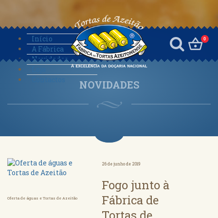
Início
0
A Fábrica
Novidades
Loja
Contactos
NOVIDADES
26 de junho de 2019
Fogo junto à
Fábrica de
Oferta de águas e Tortas de Azeitão
Tortas de