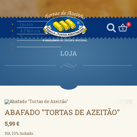
Início
0
A Fábrica
Novidades
Loja
Contactos
LOJA
Anterior
Segu
ABAFADO "TORTAS DE AZEITÃO"
5,99 €
IVA 23% Incluído.