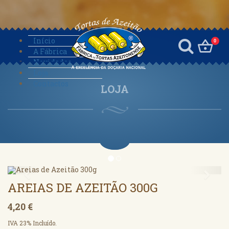
Início
0
A Fábrica
Novidades
Loja
Contactos
LOJA
Anterior
Segu
AREIAS DE AZEITÃO 300G
4,20 €
IVA 23% Incluído.