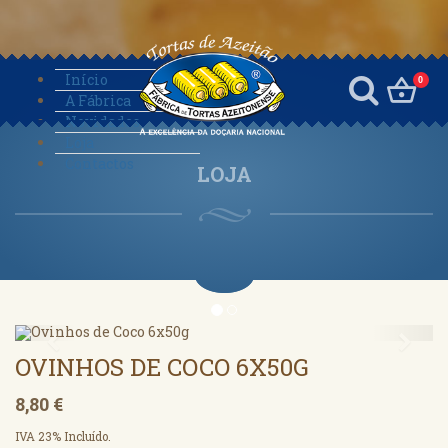
Início
0
A Fábrica
Novidades
Loja
Contactos
LOJA
Anterior
Segu
OVINHOS DE COCO 6X50G
8,80 €
IVA 23% Incluído.