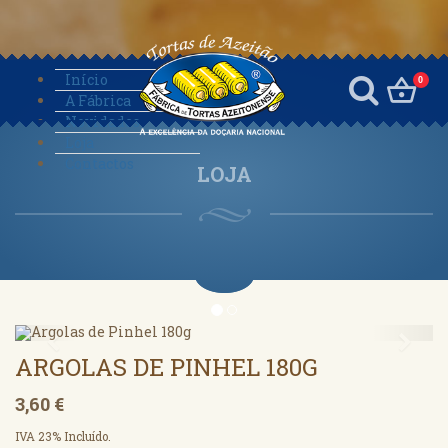
Início
0
A Fábrica
Novidades
Loja
Contactos
LOJA
Anterior
Segu
ARGOLAS DE PINHEL 180G
3,60 €
IVA 23% Incluído.