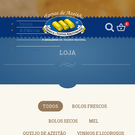
Início
0
A Fábrica
Novidades
Loja
Contactos
LOJA
TODOS
BOLOS FRESCOS
BOLOS SECOS
MEL
QUEIJO DE AZEITÃO
VINHOS E LICOROSOS